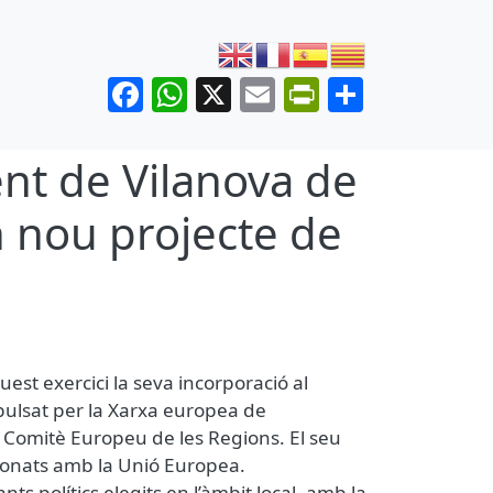
Facebook
WhatsApp
X
Email
PrintFrien
Share
ent de Vilanova de
un nou projecte de
est exercici la seva incorporació al
mpulsat per la Xarxa europea de
l Comitè Europeu de les Regions. El seu
ionats amb la Unió Europea.
ts polítics elegits en l’àmbit local, amb la