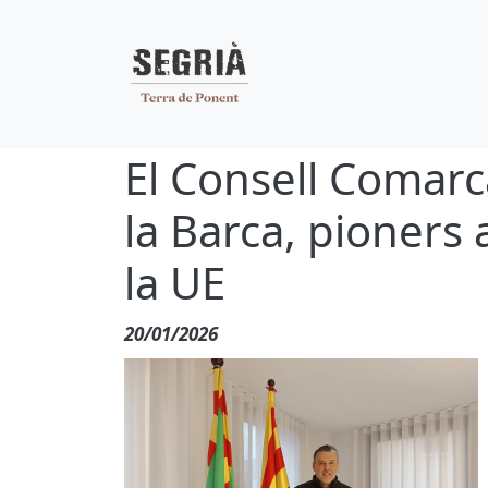
Navegació pr
Vés al contingut
El Consell Comarca
la Barca, pioners 
la UE
20/01/2026