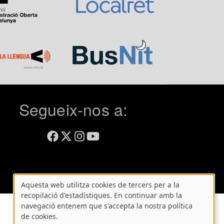
Segueix-nos a:
Aquesta web utilitza cookies de tercers per a la
Atenció!
recopilació d'estadístiques. En continuar amb la
navegació entenem que s'accepta la nostra política
Aquest
de cookies.