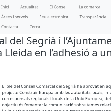
incipal
Inici
Actualitat
El Consell
La comarca
Àrees i serveis
Seu electrònica
Transparència
Contacta
Cerca
l del Segrià i l’Ajuntam
a Lleida en l’adhesió a 
El ple del Consell Comarcal del Segrià ha aprovat en aqu
projecte Construir Europa amb les autoritats locals, i
corresponsals regionals i locals de la Unió Europea, de
objectiu és fomentar la comunicació sobre temes relac
La iniciativa estableix una xarxa europea de representan