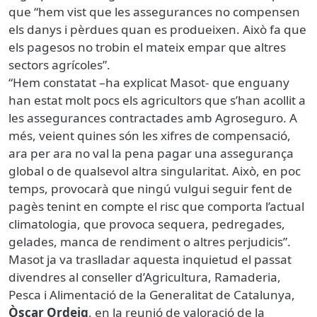
que “hem vist que les assegurances no compensen
els danys i pèrdues quan es produeixen. Això fa que
els pagesos no trobin el mateix empar que altres
sectors agrícoles”.
“Hem constatat –ha explicat Masot- que enguany
han estat molt pocs els agricultors que s’han acollit a
les assegurances contractades amb Agroseguro. A
més, veient quines són les xifres de compensació,
ara per ara no val la pena pagar una assegurança
global o de qualsevol altra singularitat. Això, en poc
temps, provocarà que ningú vulgui seguir fent de
pagès tenint en compte el risc que comporta l’actual
climatologia, que provoca sequera, pedregades,
gelades, manca de rendiment o altres perjudicis”.
Masot ja va traslladar aquesta inquietud el passat
divendres al conseller d’Agricultura, Ramaderia,
Pesca i Alimentació de la Generalitat de Catalunya,
Òscar Ordeig
, en la reunió de valoració de la