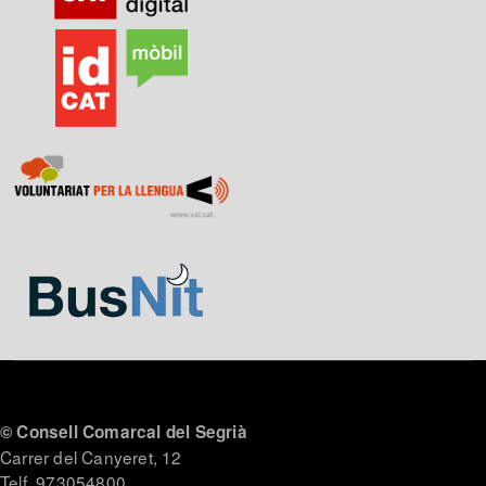
© Consell Comarcal del Segrià
Carrer del Canyeret, 12
Telf. 973054800