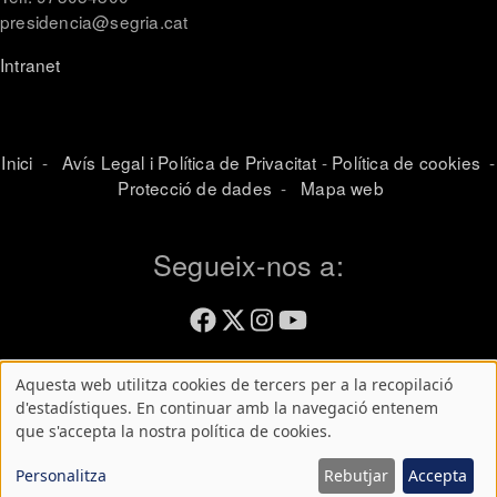
presidencia@segria.cat
Intranet
Inici
-
Avís Legal i Política de Privacitat
-
Política de cookies
-
Protecció de dades
-
Mapa web
Segueix-nos a:
Aquesta web utilitza cookies de tercers per a la recopilació
Atenció!
d'estadístiques. En continuar amb la navegació entenem
que s'accepta la nostra política de cookies.
Aquest
lloc
Personalitza
Rebutjar
Accepta