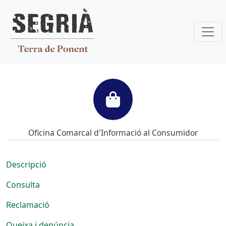
Vés al contingut
Consum
Oficina Comarcal d'Informació al Consumidor
Descripció
Consulta
Reclamació
Queixa i denúncia