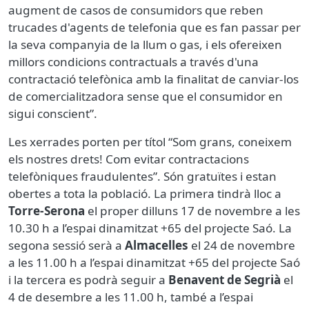
augment de casos de consumidors que reben
trucades d'agents de telefonia que es fan passar per
la seva companyia de la llum o gas, i els ofereixen
millors condicions contractuals a través d'una
contractació telefònica amb la finalitat de canviar-los
de comercialitzadora sense que el consumidor en
sigui conscient”.
Les xerrades porten per títol “Som grans, coneixem
els nostres drets! Com evitar contractacions
telefòniques fraudulentes”. Són gratuïtes i estan
obertes a tota la població. La primera tindrà lloc a
Torre-Serona
el proper dilluns 17 de novembre a les
10.30 h a l’espai dinamitzat +65 del projecte Saó. La
segona sessió serà a
Almacelles
el 24 de novembre
a les 11.00 h a l’espai dinamitzat +65 del projecte Saó
i la tercera es podrà seguir a
Benavent de Segrià
el
4 de desembre a les 11.00 h, també a l’espai