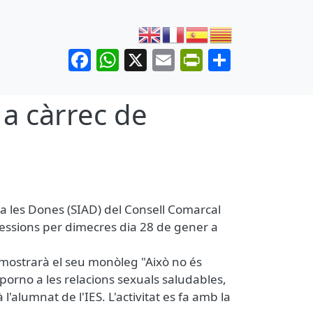
Facebook
WhatsApp
X
Email
PrintFrien
Share
 a càrrec de
ó a les Dones (SIAD) del Consell Comarcal
sessions per dimecres dia 28 de gener a
mostrarà el seu monòleg "Això no és
porno a les relacions sexuals saludables,
l'alumnat de l'IES. L'activitat es fa amb la