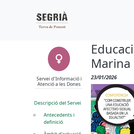
Navegació pr
Vés al contingut
Educaci
SIAD
Marina
23/01/2026
Servei d'Informació i
Atenció a les Dones
Descripció del Servei
Antecedents i
definició
Àmbit d'actuació