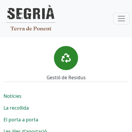
Vés al contingut
Gestió de Residus
Gestió de Residus
Notícies
La recollida
El porta a porta
Les illes d'aportació