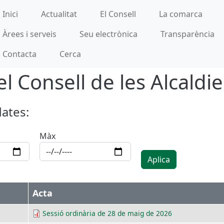
incipal
Inici
Actualitat
El Consell
La comarca
Àrees i serveis
Seu electrònica
Transparència
Contacta
Cerca
l Consell de les Alcaldie
dates:
Màx
Aplica
Acta
Sessió ordinària de 28 de maig de 2026