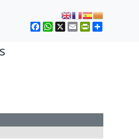
Facebook
WhatsApp
X
Email
PrintFrien
Share
s