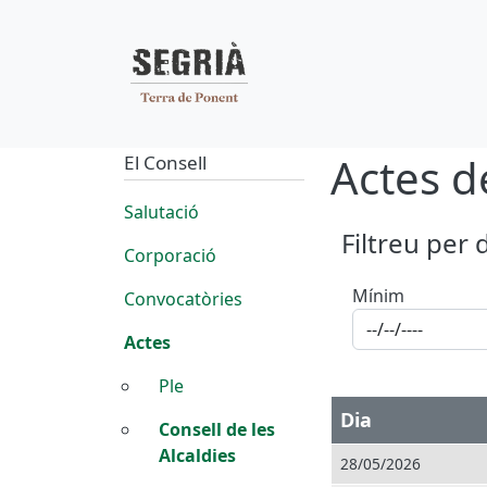
Navegació pr
Vés al contingut
Actes de
El Consell
Salutació
Filtreu per 
Corporació
Mínim
Convocatòries
Actes
Ple
Dia
Consell de les
Alcaldies
28/05/2026