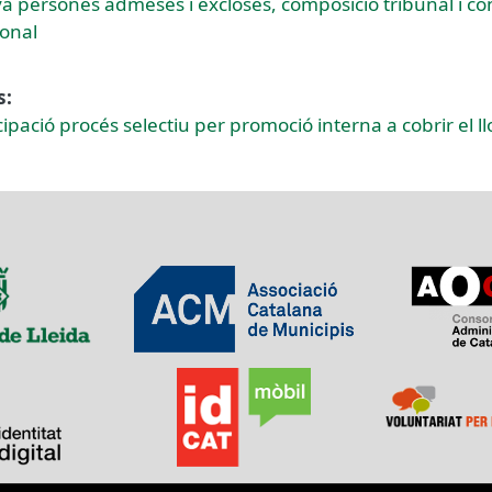
iva persones admeses i excloses, composició tribunal i c
ional
s:
icipació procés selectiu per promoció interna a cobrir el l