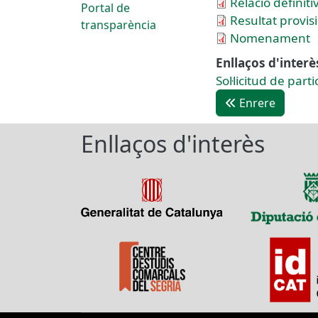
Relació definit
Portal de
Resultat provis
transparència
Nomenament
Enllaços d'interè
Sol·licitud de part
Enrere
Enllaços d'interès