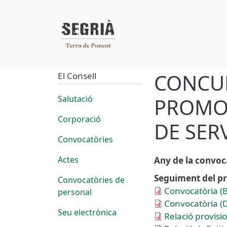
Navegació pr
Vés al contingut
CONCUR
El Consell
Salutació
PROMOC
Corporació
DE SER
Convocatòries
Actes
Any de la convoc
Seguiment del pr
Convocatòries de
Convocatòria (
personal
Convocatòria (D
Seu electrònica
Relació provisi