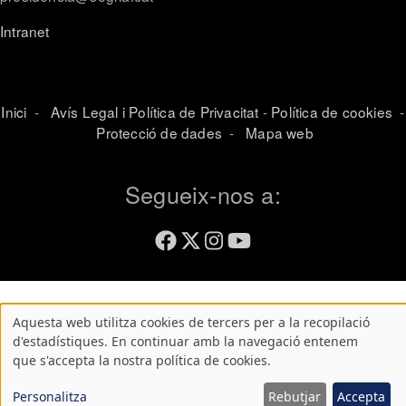
Intranet
Inici
-
Avís Legal i Política de Privacitat
-
Política de cookies
-
Protecció de dades
-
Mapa web
Segueix-nos a:
Aquesta web utilitza cookies de tercers per a la recopilació
Atenció!
d'estadístiques. En continuar amb la navegació entenem
que s'accepta la nostra política de cookies.
Aquest
lloc
Personalitza
Rebutjar
Accepta