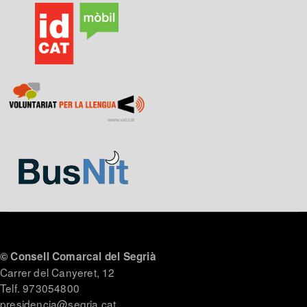
© Consell Comarcal del Segrià
Carrer del Canyeret, 12
Telf. 973054800
presidencia@segria.cat