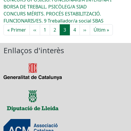
BORSA DE TREBALL. PSICÒLEG/A SIAD
CONCURS MÉRITS. PROCÉS ESTABILITZACIÓ.
FUNCIONARIS/ES. 9 Treballador/a social SBAS
Paginació
Primera pàgina
Pàgina anterior
Pàgina següent
Última pà
« Primer
‹‹
1
2
3
4
››
Últim »
Enllaços d'interès