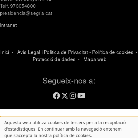
Telf. 973054800
presidencia@segria.cat
Intranet
Inici
-
Avís Legal i Política de Privacitat
-
Política de cookies
-
Protecció de dades
-
Mapa web
Segueix-nos a:
Aquesta web utilitza cookies de tercers per a la recopilació
Atenció!
d'estadístiques. En continuar amb la navegació entenem
que s'accepta la nostra política de cookies.