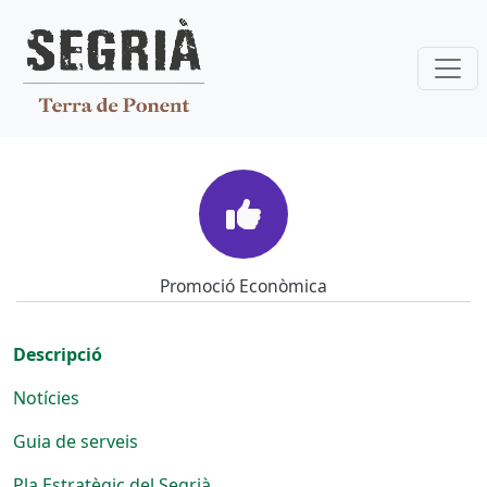
Vés al contingut
Promoció econòmica
Promoció Econòmica
Descripció
Notícies
Guia de serveis
Pla Estratègic del Segrià