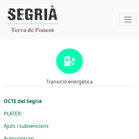
Vés al contingut
Transició energètica
Transició energètica
OCTE del Segrià
PLATER
Ajuts i subvencions
Autoconsum