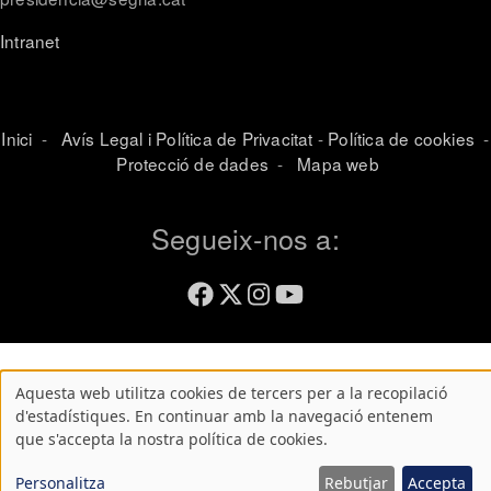
Intranet
Inici
-
Avís Legal i Política de Privacitat
-
Política de cookies
-
Protecció de dades
-
Mapa web
Segueix-nos a:
Aquesta web utilitza cookies de tercers per a la recopilació
Atenció!
d'estadístiques. En continuar amb la navegació entenem
que s'accepta la nostra política de cookies.
Aquest
lloc
Personalitza
Rebutjar
Accepta