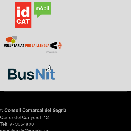
© Consell Comarcal del Segrià
Carrer del Canyeret, 12
Telf. 973054800
presidencia@segria.cat