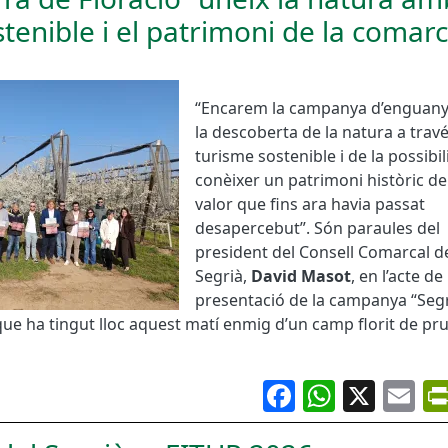
tenible i el patrimoni de la comar
“Encarem la campanya d’enguany
la descoberta de la natura a travé
turisme sostenible i de la possibil
conèixer un patrimoni històric d
valor que fins ara havia passat
desapercebut”. Són paraules del
president del Consell Comarcal d
Segrià,
David Masot
, en l’acte de
presentació de la campanya “Segr
 que ha tingut lloc aquest matí enmig d’un camp florit de pr
Facebook
Whats
X
Em