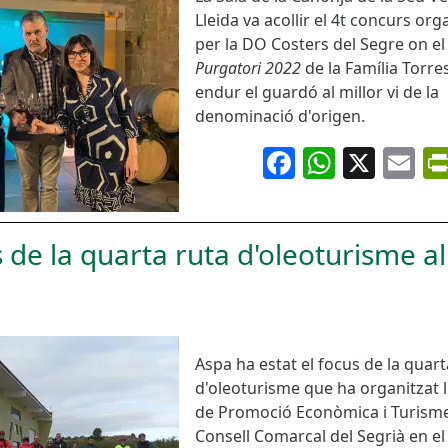
Lleida va acollir el 4t concurs org
per la DO Costers del Segre on el
Purgatori 2022
de la Família Torre
endur el guardó al millor vi de la
denominació d'origen.
Facebook
Whats
X
Em
 de la quarta ruta d'oleoturisme al
Aspa ha estat el focus de la quart
d'oleoturisme que ha organitzat l
de Promoció Econòmica i Turisme
Consell Comarcal del Segrià en e