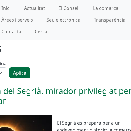
incipal
Inici
Actualitat
El Consell
La comarca
Àrees i serveis
Seu electrònica
Transparència
Contacta
Cerca
s
ina
Aplica
del Segrià, mirador privilegiat pe
ar
El Segrià es prepara per a un
esdeveniment històric: la comarc