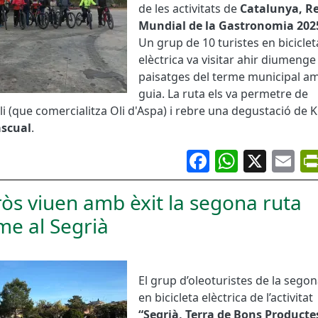
de les activitats de
Catalunya, R
Mundial de la Gastronomia 202
Un grup de 10 turistes en biciclet
elèctrica va visitar ahir diumenge
paisatges del terme municipal a
guia. La ruta els va permetre de
oli (que comercialitza Oli d'Aspa) i rebre una degustació de
ascual
.
Facebook
Whats
X
Em
ròs viuen amb èxit la segona ruta
me al Segrià
El grup d’oleoturistes de la segon
en bicicleta elèctrica de l’activitat
“Segrià, Terra de Bons Producte