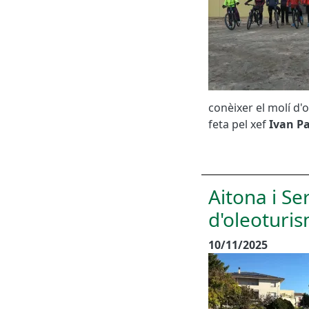
conèixer el molí d'
feta pel xef
Ivan P
Aitona i Se
d'oleoturis
10/11/2025