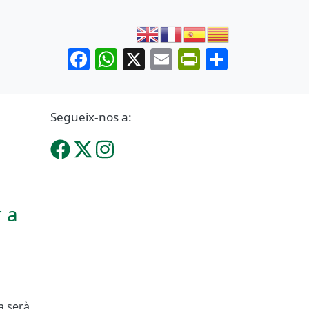
Facebook
WhatsApp
X
Email
PrintFrien
Share
Segueix-nos a:
r a
a serà