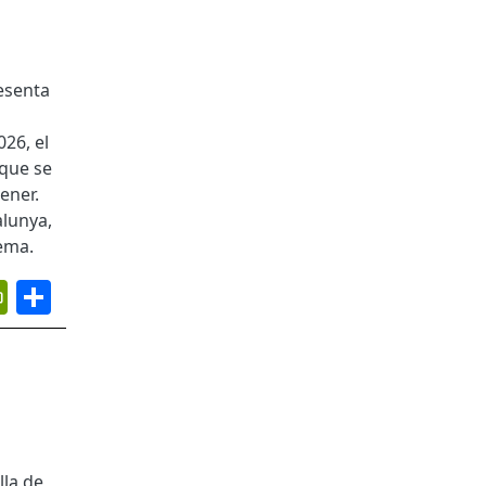
esenta
26, el
 que se
ener.
alunya,
fema.
App
ail
PrintFriendly
Share
lla de