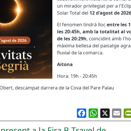
un mirador privilegiat per a l'Eclip
Solar Total del
12 d'agost de 202
El fenomen tindrà lloc
entre les 1
les 20:45h, amb la totalitat al v
de les 20:29h
, coincidint amb l'ho
màxima bellesa del paisatge agrar
fluvial de la comarca.
Aitona
Hora: 19h - 20:45h
 Obert, descampat darrera de la Cova del Pare Palau
Facebook
Whats
X
Em
 present a la Fira B-Travel de