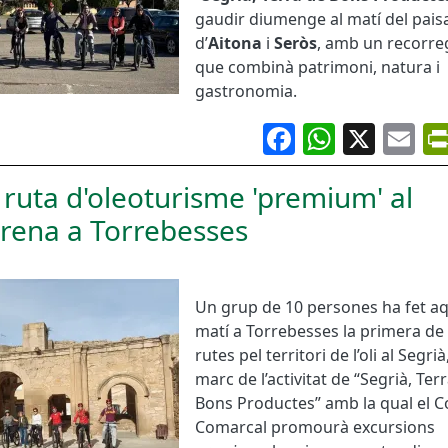
gaudir diumenge al matí del pais
d’
Aitona
i
Seròs
, amb un recorre
que combinà patrimoni, natura i
gastronomia.
Facebook
Whats
X
Em
 ruta d'oleoturisme 'premium' al
trena a Torrebesses
Un grup de 10 persones ha fet a
matí a Torrebesses la primera de 
rutes pel territori de l’oli al Segrià
marc de l’activitat de “Segrià, Ter
Bons Productes” amb la qual el C
Comarcal promourà excursions