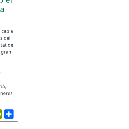
ca
 cap a
s del
itat de
e gran
el
ià,
uneres
App
ail
PrintFriendly
Share