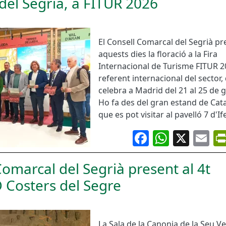
 del Segrià, a FITUR 2026
El Consell Comarcal del Segrià pr
aquests dies la floració a la Fira
Internacional de Turisme FITUR 20
referent internacional del sector,
celebra a Madrid del 21 al 25 de g
Ho fa des del gran estand de Cat
que es pot visitar al pavelló 7 d'I
Facebook
Whats
X
Em
Comarcal del Segrià present al 4t
 Costers del Segre
La Sala de la Canonja de la Seu Ve