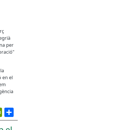
rç
egrià
ona per
oració"
la
 en el
hem
Agència
App
ail
PrintFriendly
Share
b el