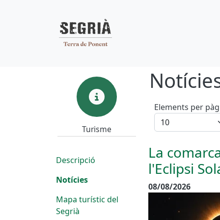
Navegació pr
Vés al contingut
Notície
Turisme
Elements per pàg
Turisme
La comarca 
Descripció
l'Eclipsi Sol
Notícies
08/08/2026
Mapa turístic del
Segrià