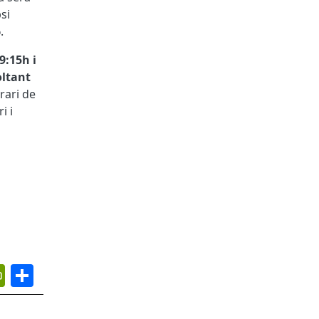
si
6
.
9:15h i
oltant
rari de
i i
App
ail
PrintFriendly
Share