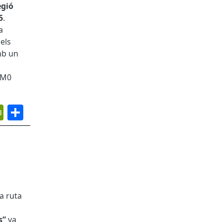
egió
5
.
a
 els
mb un
 KM0
App
ail
PrintFriendly
Share
a ruta
s”
va