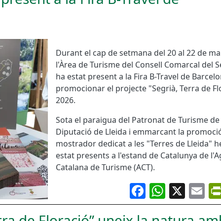
Durant el cap de setmana del 20 al 22 de ma
l'Àrea de Turisme del Consell Comarcal del S
ha estat present a la Fira B-Travel de Barcel
promocionar el projecte "Segrià, Terra de Fl
2026.
Sota el paraigua del Patronat de Turisme de 
Diputació de Lleida i emmarcant la promoció
mostrador dedicat a les "Terres de Lleida" 
estat presents a l'estand de Catalunya de l'
Catalana de Turisme (ACT).
Facebook
Whats
X
Em
rra de Floració” uneix la natura am