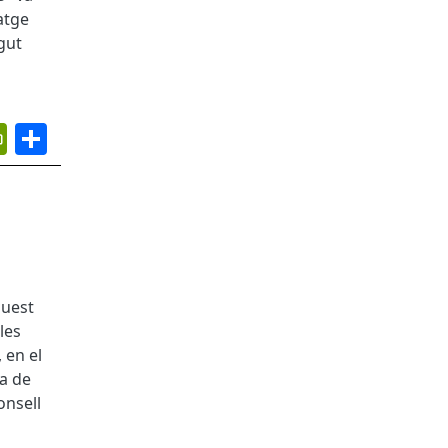
atge
gut
App
ail
PrintFriendly
Share
quest
les
, en el
ra de
onsell