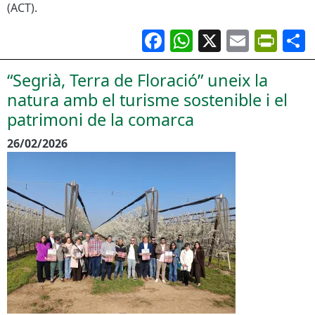
(ACT).
Facebook
WhatsApp
X
Email
Pri
“Segrià, Terra de Floració” uneix la
natura amb el turisme sostenible i el
patrimoni de la comarca
26/02/2026