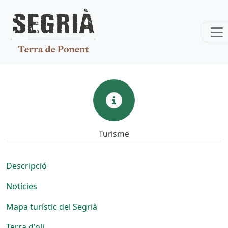
Vés al contingut
Turisme
Turisme
Descripció
Notícies
Mapa turístic del Segrià
Terra d'oli