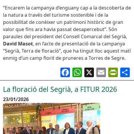
“Encarem la campanya d’enguany cap a la descoberta de
la natura a través del turisme sostenible i de la
possibilitat de conèixer un patrimoni històric de gran
valor que fins ara havia passat desapercebut”. Són
paraules del president del Consell Comarcal del Segrià,
David Masot
, en l’acte de presentació de la campanya
“Segrià, Terra de floració”, que ha tingut lloc aquest matí
enmig d’un camp florit de pruneres a Torres de Segre.
Facebook
WhatsApp
X
Email
Pri
La floració del Segrià, a FITUR 2026
23/01/2026