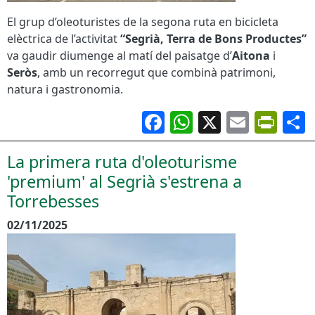
El grup d’oleoturistes de la segona ruta en bicicleta
elèctrica de l’activitat
“Segrià, Terra de Bons Productes”
va gaudir diumenge al matí del paisatge d’
Aitona
i
Seròs
, amb un recorregut que combinà patrimoni,
natura i gastronomia.
Facebook
WhatsApp
X
Email
Pri
La primera ruta d'oleoturisme
'premium' al Segrià s'estrena a
Torrebesses
02/11/2025