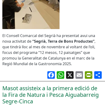
El Consell Comarcal del Segrià ha presentat avui una
nova activitat de
“Segrià, Terra de Bons Productes”
,
que tindrà lloc al mes de novembre al voltant de l’oli,
focus del programa “12 mesos, 12 paisatges” que
promou la Generalitat de Catalunya en el marc de la
Regió Mundial de la Gastronomia 2025.
Facebook
WhatsApp
X
Email
Pri
Masot assisteix a la primera edició de
la Fira de Natura i Pesca Aiguabarreig
Segre-Cinca