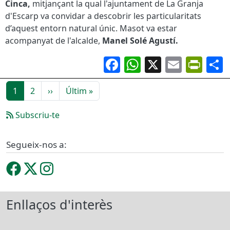
Cinca,
mitjançant la qual l'ajuntament de La Granja
d'Escarp va convidar a descobrir les particularitats
d’aquest entorn natural únic. Masot va estar
acompanyat de l'alcalde,
Manel Solé Agustí.
Facebook
WhatsApp
X
Email
Pri
Paginació
Pàgina següent
Última pàgina
1
2
››
Últim »
Subscriu-te
Segueix-nos a:
Enllaços d'interès