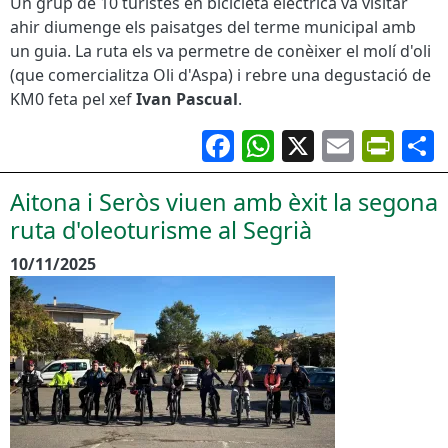
Un grup de 10 turistes en bicicleta elèctrica va visitar
ahir diumenge els paisatges del terme municipal amb
un guia. La ruta els va permetre de conèixer el molí d'oli
(que comercialitza Oli d'Aspa) i rebre una degustació de
KM0 feta pel xef
Ivan Pascual
.
Facebook
WhatsApp
X
Email
Pri
Aitona i Seròs viuen amb èxit la segona
ruta d'oleoturisme al Segrià
10/11/2025