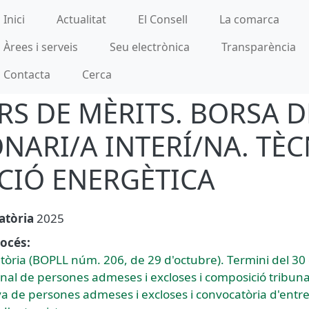
incipal
Inici
Actualitat
El Consell
La comarca
Àrees i serveis
Seu electrònica
Transparència
Contacta
Cerca
S DE MÈRITS. BORSA D
NARI/A INTERÍ/NA. TÈC
CIÓ ENERGÈTICA
atòria
2025
océs:
tòria (BOPLL núm. 206, de 29 d'octubre). Termini del 30
onal de persones admeses i excloses i composició tribuna
iva de persones admeses i excloses i convocatòria d'ent