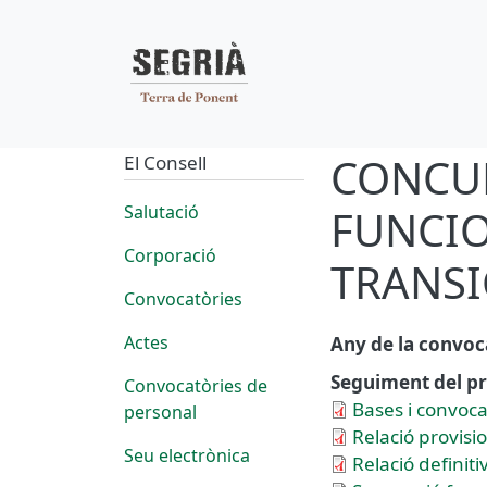
Navegació pr
Vés al contingut
CONCUR
El Consell
Salutació
FUNCIO
Corporació
TRANSI
Convocatòries
Actes
Any de la convoc
Seguiment del pr
Convocatòries de
Bases i convoca
personal
Relació provisi
Seu electrònica
Relació definit