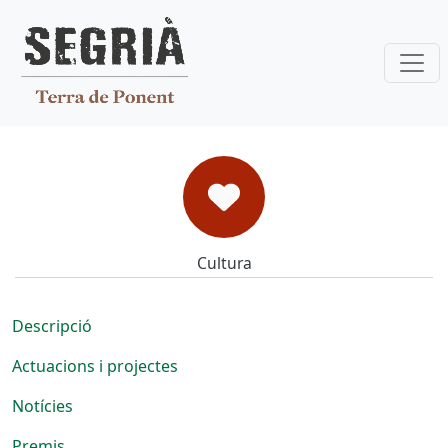
Vés al contingut
Cultura
Cultura
Descripció
Actuacions i projectes
Notícies
Premis