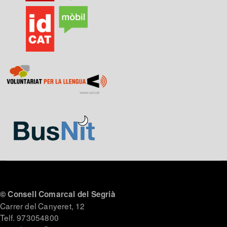
© Consell Comarcal del Segrià
Carrer del Canyeret, 12
Telf. 973054800