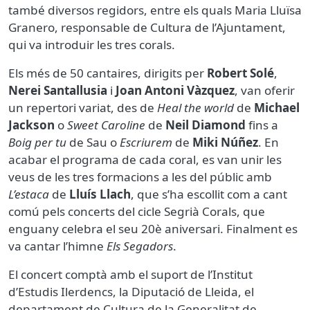
també diversos regidors, entre els quals Maria Lluïsa
Granero, responsable de Cultura de l’Ajuntament,
qui va introduir les tres corals.
Els més de 50 cantaires, dirigits per
Robert Solé
,
Nerei Santallusia
i
Joan Antoni Vàzquez
, van oferir
un repertori variat, des de
Heal the world
de
Michael
Jackson
o
Sweet Caroline
de
Neil Diamond
fins a
Boig per tu
de Sau o
Escriurem
de
Miki Núñez
. En
acabar el programa de cada coral, es van unir les
veus de les tres formacions a les del públic amb
L’estaca
de
Lluís Llach
, que s’ha escollit com a cant
comú pels concerts del cicle Segrià Corals, que
enguany celebra el seu 20è aniversari. Finalment es
va cantar l’himne
Els Segadors
.
El concert comptà amb el suport de l’Institut
d’Estudis Ilerdencs, la Diputació de Lleida, el
departament de Cultura de la Generalitat de