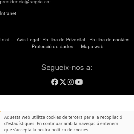
presidencia@segria.cat
Intranet
Inici
-
Avís Legal i Política de Privacitat
-
Política de cookies
-
Protecció de dades
-
Mapa web
Segueix-nos a:
Aquesta web utilitza cookies de tercers per a la recopilació
Atenció!
d'estadístiques. En continuar amb la navegació entenem
que s'accepta la nostra política de cookies.
Aquest