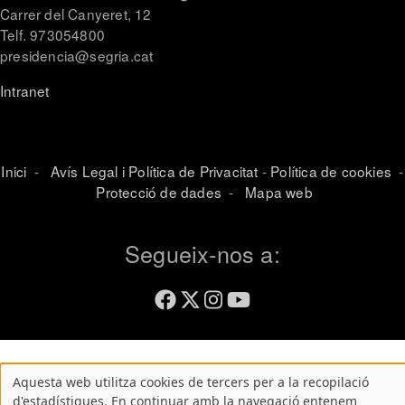
Carrer del Canyeret, 12
Telf. 973054800
presidencia@segria.cat
Intranet
Inici
-
Avís Legal i Política de Privacitat
-
Política de cookies
-
Protecció de dades
-
Mapa web
Segueix-nos a:
Aquesta web utilitza cookies de tercers per a la recopilació
Atenció!
d'estadístiques. En continuar amb la navegació entenem