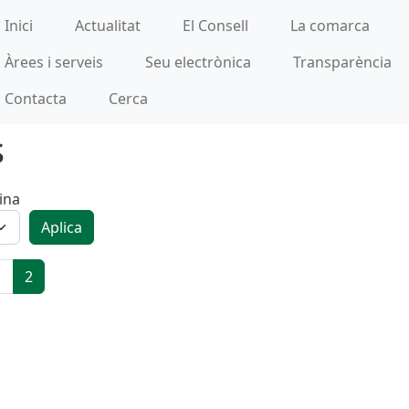
incipal
Inici
Actualitat
El Consell
La comarca
Àrees i serveis
Seu electrònica
Transparència
Contacta
Cerca
s
ina
Aplica
pàgina
na anterior
1
2