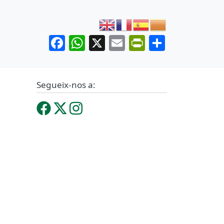
Facebook
WhatsApp
X
Email
PrintFrien
Share
Segueix-nos a: