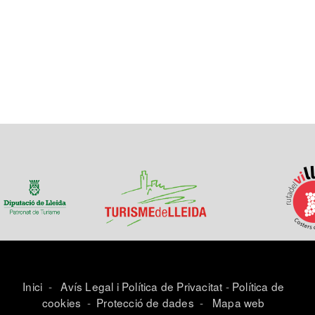
Inici
-
Avís Legal i Política de Privacitat
-
Política de
cookies
-
Protecció de dades
-
Mapa web