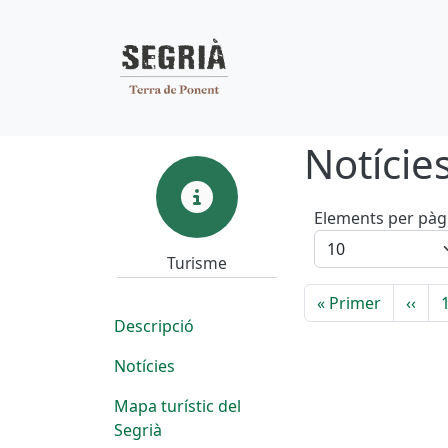
Navegació pr
Vés al contingut
Notície
Turisme
Elements per pàg
Turisme
Paginació
Primera 
Pàgi
« Primer
‹‹
Descripció
Notícies
Mapa turístic del
Segrià